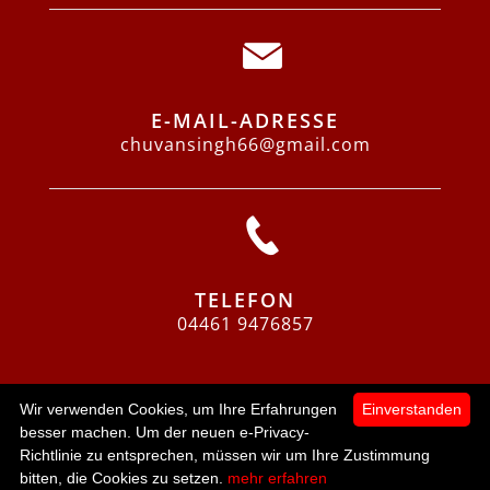
E-MAIL-ADRESSE
chuvansingh66@gmail.com
TELEFON
04461 9476857
Wir verwenden Cookies, um Ihre Erfahrungen
Einverstanden
besser machen. Um der neuen e-Privacy-
Richtlinie zu entsprechen, müssen wir um Ihre Zustimmung
0
bitten, die Cookies zu setzen.
mehr erfahren
Startseite
Kategorien
Mein Konto
zur Kasse