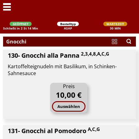
GEÖFFNET
Bestelltyp
WARTEZEIT
Schließt in 2 St 14 Min
ASAP
30 MIN
Gnocchi
2,3,4,8,A,C,G
130- Gnocchi alla Panna
Kartoffelteignudeln mit Basilikum, in Schinken-
Sahnesauce
Preis
Schließen
10,00 €
Auswählen
A,C,G
131- Gnocchi al Pomodoro