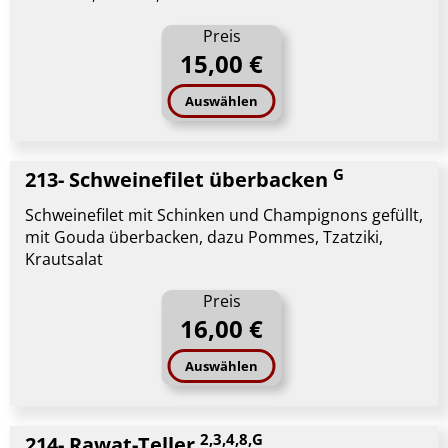
Preis
15,00 €
Auswählen
G
213- Schweinefilet überbacken
Schweinefilet mit Schinken und Champignons gefüllt,
mit Gouda überbacken, dazu Pommes, Tzatziki,
Krautsalat
Preis
16,00 €
Auswählen
2,3,4,8,G
214- Rawat-Teller