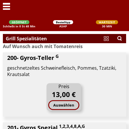
GEÖFFNET
Bestelltyp
WARTEZEIT
Schließt in 0 St 48 Min
ASAP
30 MIN
Grill Spezialitäten
Auf Wunsch auch mit Tomatenreis
G
200- Gyros-Teller
geschnetzeltes Schweinefleisch, Pommes, Tzatziki,
Krautsalat
Schließen
Preis
13,00 €
Auswählen
1,2,3,4,8,A,G
201- Gyros Spezial