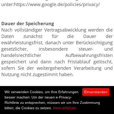
unter:https://www.google.de/policies/privacy/
Dauer der Speicherung
Nach vollständiger Vertragsabwicklung werden die
Daten zunächst für die Dauer der
ewährleistungsfrist, danach unter Berücksichtigung
gesetzlicher, insbesondere steuer- und
handelsrechtlicher Aufbewahrungsfristen
gespeichert und dann nach Fristablauf gelöscht,
sofern Sie der weitergehenden Verarbeitung und
Nutzung nicht zugestimmt haben.
Wir verwenden Cookies, um Ihre Erfahrungen
Einverstanden
Rechte der betroffenen Person
besser machen. Um der neuen e-Privacy-
Ihnen stehen bei Vorliegen der gesetzlichen
Richtlinie zu entsprechen, müssen wir um Ihre Zustimmung
0
Voraussetzungen folgende Rechte nach Art. 15 bis
bitten, die Cookies zu setzen.
mehr erfahren
Startseite
Kategorien
Mein Konto
zur Kasse
20 DSGVOzu:Nachfolgend finden Sie eine Übersicht